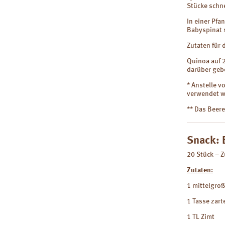
Stücke schn
In einer Pfa
Babyspinat 
Zutaten für 
Quinoa auf 2
darüber geb
* Anstelle 
verwendet w
** Das Beer
Snack: 
20 Stück – 
Zutaten:
1 mittelgro
1 Tasse zart
1 TL Zimt