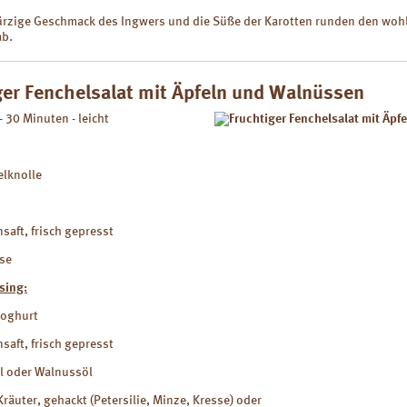
würzige Geschmack des Ingwers und die Süße der Karotten runden den wo
ab.
ger Fenchelsalat mit Äpfeln und Walnüssen
- 30 Minuten - leicht
elknolle
nsaft, frisch gepresst
sse
sing:
joghurt
nsaft, frisch gepresst
öl oder Walnussöl
 Kräuter, gehackt (Petersilie, Minze, Kresse) oder