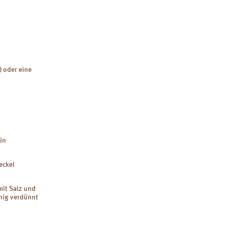
) oder eine
in
eckel
mit Salz und
nig verdünnt