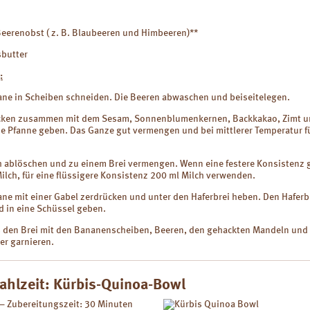
Beerenobst ( z. B. Blaubeeren und Himbeeren)**
sbutter
:
ane in Scheiben schneiden. Die Beeren abwaschen und beiseitelegen.
ocken zusammen mit dem Sesam, Sonnenblumenkernen, Backkakao, Zimt un
ne Pfanne geben. Das Ganze gut vermengen und bei mittlerer Temperatur fü
ch ablöschen und zu einem Brei vermengen. Wenn eine festere Konsistenz
Milch, für eine flüssigere Konsistenz 200 ml Milch verwenden.
ne mit einer Gabel zerdrücken und unter den Haferbrei heben. Den Haferb
d in eine Schüssel geben.
s den Brei mit den Bananenscheiben, Beeren, den gehackten Mandeln und
er garnieren.
hlzeit: Kürbis-Quinoa-Bowl
 – Zubereitungszeit: 30 Minuten