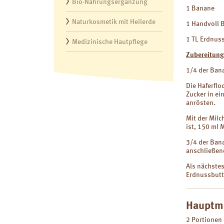
Bio-Nahrungsergänzung
1 Banane
Naturkosmetik mit Heilerde
1 Handvoll 
1 TL Erdnus
Medizinische Hautpflege
Zubereitung
1/4 der Ban
Die Haferfl
Zucker in ei
anrösten.
Mit der Mil
ist, 150 ml 
3/4 der Bana
anschließen
Als nächste
Erdnussbutt
Hauptma
2 Portionen