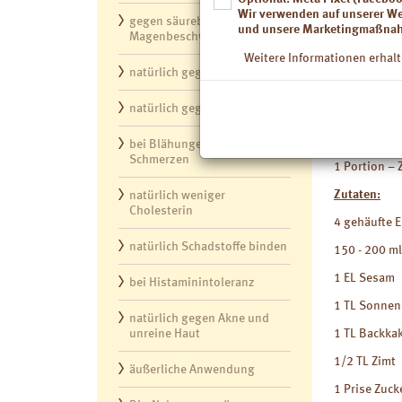
Beschwerden.
Wir verwenden auf unserer W
gegen säurebedingte
Wohlbefinde
und unsere Marketingmaßnah
Magenbeschwerden
wir mit Pia 
Ernährungs
Weitere Informationen erhalt
Bauchgefüh
natürlich gegen Durchfall
natürlich gegen Reizdarm
Frühstü
bei Blähungen und
Schmerzen
1 Portion – 
Zutaten:
natürlich weniger
Cholesterin
4 gehäufte E
natürlich Schadstoffe binden
150 - 200 ml
1 EL Sesam
bei Histaminintoleranz
1 TL Sonne
natürlich gegen Akne und
unreine Haut
1 TL Backkak
1/2 TL Zimt
äußerliche Anwendung
1 Prise Zuck