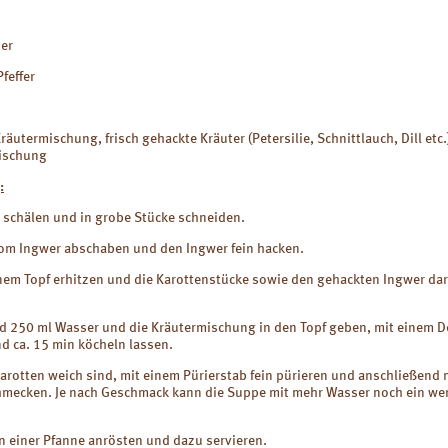
er
feffer
räutermischung, frisch gehackte Kräuter (Petersilie, Schnittlauch, Dill etc.
ischung
:
 schälen und in grobe Stücke schneiden.
vom Ingwer abschaben und den Ingwer fein hacken.
nem Topf erhitzen und die Karottenstücke sowie den gehackten Ingwer dar
d 250 ml Wasser und die Kräutermischung in den Topf geben, mit einem D
d ca. 15 min köcheln lassen.
arotten weich sind, mit einem Pürierstab fein pürieren und anschließend 
chmecken. Je nach Geschmack kann die Suppe mit mehr Wasser noch ein we
n einer Pfanne anrösten und dazu servieren.