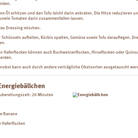
eiden.
nne Öl erhitzen und den Tofu leicht darin anbraten. Die Hitze reduzieren u
sowie Tomaten darin zusammenfallen lassen.
das Dressing mischen.
 Schüsseln aufteilen, Kürbis spalten, Gemüse sowie Tofu darauflegen. Dr
en.
von Haferflocken können auch Buchweizenflocken, Hirseflocken oder Quino
erden.
enobst kann auch durch andere verträgliche Obstsorten ausgetauscht wer
Energiebällchen
Zubereitungszeit: 20 Minuten
ße Banane
e Haferflocken