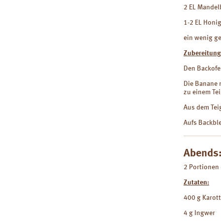
2 EL Mandel
1-2 EL Honi
ein wenig g
Zubereitung
Den Backofe
Die Banane m
zu einem Tei
Aus dem Teig
Aufs Backble
Abends:
2 Portionen 
Zutaten:
400 g Karot
4 g Ingwer