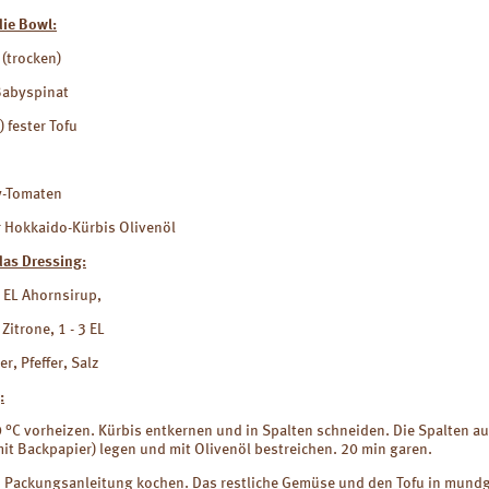
die Bowl:
(trocken)
Babyspinat
) fester Tofu
y-Tomaten
r Hokkaido-Kürbis Olivenöl
das Dressing:
1 EL Ahornsirup,
Zitrone, 1 - 3 EL
r, Pfeffer, Salz
:
 °C vorheizen. Kürbis entkernen und in Spalten schneiden. Die Spalten au
it Backpapier) legen und mit Olivenöl bestreichen. 20 min garen.
 Packungsanleitung kochen. Das restliche Gemüse und den Tofu in mund