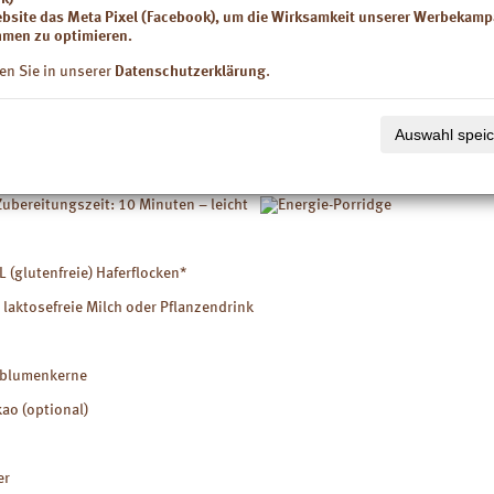
Die Rezepte sind FODMAP-arm. Das
 Damit Sie fit und voller
ebsite das Meta Pixel (Facebook), um die Wirksamkeit unserer Werbekam
es ist besonders arm an fermentie
n durchs Leben gehen, haben
men zu optimieren.
Kohlenhydraten und Zuckeralkoho
Ziebeil von Cara Care
gereizten Darm entlastet.
therapie
Rezepte für ein gutes
en Sie in unserer
Datenschutzerklärung
.
l
zusammengestellt.
Auswahl spei
ck: Energie-Porridge
Zubereitungszeit: 10 Minuten – leicht
L (glutenfreie) Haferflocken*
 laktosefreie Milch oder Pflanzendrink
nblumenkerne
ao (optional)
er