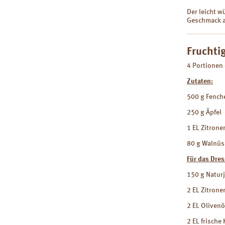
Der leicht 
Geschmack 
Fruchti
4 Portionen 
Zutaten:
500 g Fench
250 g Äpfel
1 EL Zitrone
80 g Walnü
Für das Dres
150 g Natur
2 EL Zitrone
2 EL Oliven
2 EL frische