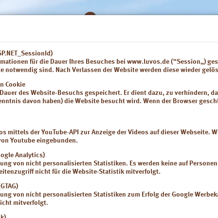
ASP.NET_SessionId)
mationen für die Dauer Ihres Besuches bei www.luvos.de (“Session„) gesp
Gebrauchsinformationen
Produkte
Nahrungserg
te notwendig sind. Nach Verlassen der Website werden diese wieder gelös
on Cookie
e Dauer des Website-Besuchs gespeichert. Er dient dazu, zu verhindern, da
 Kenntnis davon haben) die Website besucht wird. Wenn der Browser gesch
 mittels der YouTube-API zur Anzeige der Videos auf dieser Webseite. Wi
s von Youtube eingebunden.
oogle Analytics)
llung von nicht personalisierten Statistiken. Es werden keine auf Persone
eitenzugriff nicht für die Website-Statistik mitverfolgt.
(GTAG)
e für ein gutes Bauchgefühl
llung von nicht personalisierten Statistiken zum Erfolg der Google Werbe
icht mitverfolgt.
 Deutsche leidet an Verdauungs-
k)