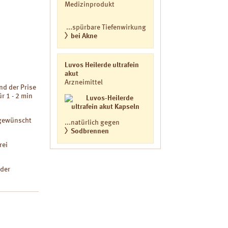
Medizinprodukt
...spürbare Tiefenwirkung
bei Akne
Luvos Heilerde ultrafein
akut
Arzneimittel
d der Prise
r 1 - 2 min
 gewünscht
...natürlich gegen
Sodbrennen
rei
 der