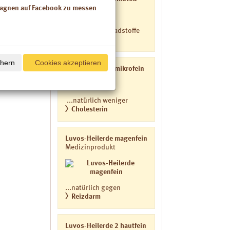
 bedeutet,
Medizinprodukt
pagnen auf Facebook zu messen
rbaren
len, was den
...natürlich Schadstoffe
binden
chern
Cookies akzeptieren
Luvos-Heilerde mikrofein
Medizinprodukt
...natürlich weniger
Cholesterin
Luvos-Heilerde magenfein
Medizinprodukt
...natürlich gegen
Reizdarm
Luvos-Heilerde 2 hautfein