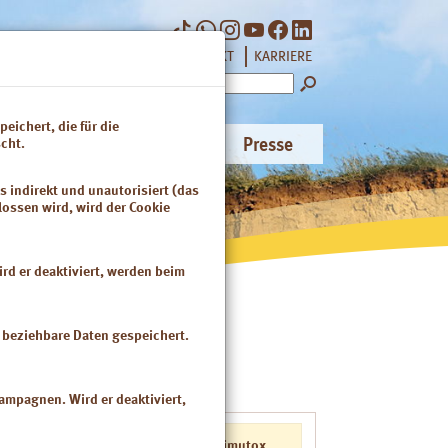
|
|
NEWSLETTER
KONTAKT
KARRIERE
Suchbegriff
eichert, die für die
änzung
Naturkosmetik
Presse
cht.
s indirekt und unautorisiert (das
lossen wird, wird der Cookie
rd er deaktiviert, werden beim
n beziehbare Daten gespeichert.
kampagnen. Wird er deaktiviert,
Luvos-Heilerde imutox