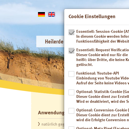
Cookie Einstellungen
Essentiell: Session-Cookie (
In diesem Cookie werden Infor
Heilerde
Anwendungsgebiete
Funktionsfähigkeit der Websi
Essentiell: Request Verificati
Dieser Cookie wird nur für di
heißt: über Dritte, die keine
gelöscht.
Funktional: Youtube-API
Einbindung von Youtube Videos
Aufruf der Seite keine Video
Optional: Statistik-Cookie (G
Dieser Cookie dient zur Erste
Wird er deaktiviert, wird der S
Optional: Conversion-Cookie 
Anwendungsgebiete
Rezept
Dieser Cookie dient zur Erste
wird die Erfolgte Conversion n
natürlich gegen Sodbrennen
Jeder fünfte
Optional: Meta Pixel (Faceboo