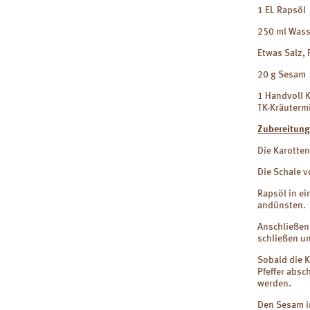
1 EL Rapsöl
250 ml Wass
Etwas Salz, P
20 g Sesam
1 Handvoll K
TK-Kräuterm
Zubereitung
Die Karotten
Die Schale 
Rapsöl in ei
andünsten.
Anschließen
schließen un
Sobald die K
Pfeffer abs
werden.
Den Sesam i