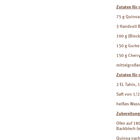
Zutaten für 
75 g Quinoa 
3 Handvoll 
100 g (Block
150 g Gurke
150 g Cherr
mittelgroße
Zutaten für 
2 EL Tahin, 
Saft von 1/2 
heißes Wasse
Zubereitung
Ofen auf 180
Backblech (m
Quinoa nach