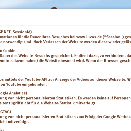
ASP.NET_SessionId)
mationen für die Dauer Ihres Besuches bei www.luvos.de (“Session„) gesp
Gebrauchsinformationen
Produkte
Nahrungserg
te notwendig sind. Nach Verlassen der Website werden diese wieder gelös
on Cookie
e Dauer des Website-Besuchs gespeichert. Er dient dazu, zu verhindern, da
 Kenntnis davon haben) die Website besucht wird. Wenn der Browser gesch
 mittels der YouTube-API zur Anzeige der Videos auf dieser Webseite. Wi
s von Youtube eingebunden.
oogle Analytics)
llung von nicht personalisierten Statistiken. Es werden keine auf Persone
eitenzugriff nicht für die Website-Statistik mitverfolgt.
(GTAG)
nteilnehmer gesucht!
llung von nicht personalisierten Statistiken zum Erfolg der Google Werbe
icht mitverfolgt.
an Reizdarm-Beschwerden, haben eine Histamin-Intoleranz oder erhöhte
k)