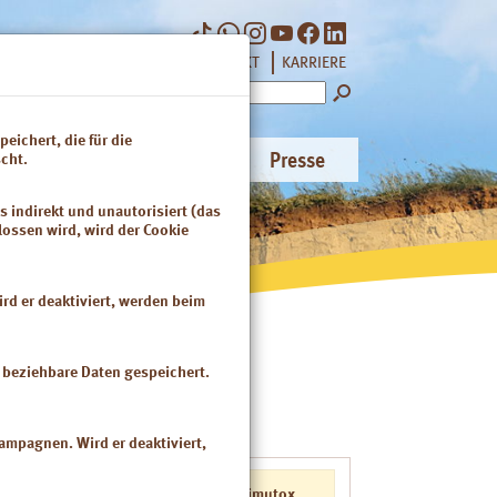
|
|
NEWSLETTER
KONTAKT
KARRIERE
Suchbegriff
eichert, die für die
änzung
Naturkosmetik
Presse
cht.
s indirekt und unautorisiert (das
lossen wird, wird der Cookie
rd er deaktiviert, werden beim
n beziehbare Daten gespeichert.
kampagnen. Wird er deaktiviert,
Luvos-Heilerde imutox