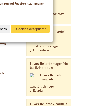
arin haben
Medizinprodukt
pagnen auf Facebook zu messen
e behandelt
...natürlich Schadstoffe
binden
chern
Cookies akzeptieren
Luvos-Heilerde mikrofein
tersucht
Medizinprodukt
dung
...natürlich weniger
Cholesterin
Luvos-Heilerde magenfein
Medizinprodukt
s &
...natürlich gegen
Reizdarm
Luvos-Heilerde 2 hautfein