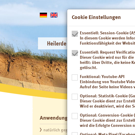
Cookie Einstellungen
Essentiell: Session-Cookie (
In diesem Cookie werden Infor
Heilerde
Anwendungsgebiete
Funktionsfähigkeit der Websi
Essentiell: Request Verificati
Dieser Cookie wird nur für di
heißt: über Dritte, die keine
gelöscht.
Funktional: Youtube-API
Einbindung von Youtube Videos
Aufruf der Seite keine Video
Optional: Statistik-Cookie (G
Dieser Cookie dient zur Erste
Wird er deaktiviert, wird der S
Optional: Conversion-Cookie 
Anwendungsgebiete
Studie
Dieser Cookie dient zur Erste
wird die Erfolgte Conversion n
natürlich gegen Sodbrennen
Leiden Sie 
Optional: Meta Pixel (Faceboo