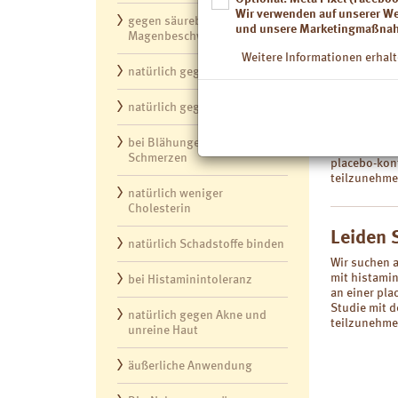
Cholesterinw
Wir verwenden auf unserer W
gegen säurebedingte
Sie die Mögl
und unsere Marketingmaßnah
Magenbeschwerden
zu werden.
Weitere Informationen erhalt
natürlich gegen Durchfall
Leiden 
natürlich gegen Reizdarm
Wir suchen a
bei Blähungen und
an
Reizdarm 
Schmerzen
placebo-kont
teilzunehmen
natürlich weniger
Cholesterin
Leiden 
natürlich Schadstoffe binden
Wir
suchen a
mit
histami
bei Histaminintoleranz
an
einer pla
Studie mit 
natürlich gegen Akne und
teilzunehme
unreine Haut
äußerliche Anwendung