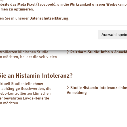
erte? Dann melden Sie sich hier zu einer unserer aktuellen Studien an! D
ebsite das Meta Pixel (Facebook), um die Wirksamkeit unserer Werbekam
ichkeit, engmaschig betreut von Mediziner mit naturreiner Luvos-Heilerd
men zu optimieren.
en Sie in unserer
Datenschutzerklärung
.
Sie an Reizdarm?
Auswahl spei
Jahren
bewährte Luvos-Heilerde un
ktuell Studienteilnehmer, die
wird!
mit Durchfall leiden und
an einer
rollierten klinischen
Studie
Reizdarm-Studie: Infos & Anmel
 möchten, bei der die seit vielen
Sie an Histamin-Intoleranz?
ktuell Studienteilnehmer
Studie Histamin-Intoleranz: Info
n-abhängige Beschwerden, die
Anmeldung
cebo-kontrollierten
klinischen
der bewährten Luvos-Heilerde
n möchten.